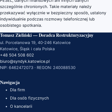
PESEL, danych finansowych ani innych danych
szczególnie chronionych. Takie materiały należy
przekazywać wyłącznie w bezpieczny sposób, ustalony
indywidualnie podczas rozmowy telefonicznej lub
osobistego spotkania.
Tomasz Zieliński — Doradca Restrukturyzacyjny
ul. Porcelanowa 19, 40-246 Katowice
Katowice, Śląsk i cała Polska
+48 504 508 602
biuro@syndyk.katowice.pl
NIP: 6462472073 · REGON: 240088530
Nawigacja
Dla firm
Dla osób fizycznych
O kancelarii